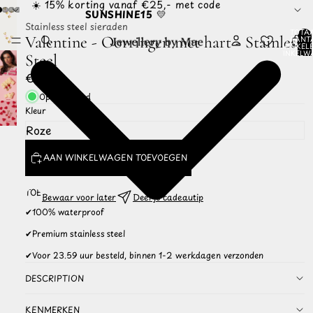
☀️ 15% korting vanaf €25,- met code
SUNSHINE15
💛
Stainless steel sieraden
TOTA
Valentine - Oorringen met hart - Stainless
AANT
ARTIKELE
WINKELW
Steel
0
€19,99
Op voorraad
Kleur
AAN WINKELWAGEN TOEVOEGEN
TOEVOEGEN
Bewaar voor later
Deel je cadeautip
AAN
✔
100% waterproof
WISHLIST
✔
Premium stainless steel
✔
Voor 23.59 uur besteld, binnen 1-2 werkdagen verzonden
DESCRIPTION
KENMERKEN