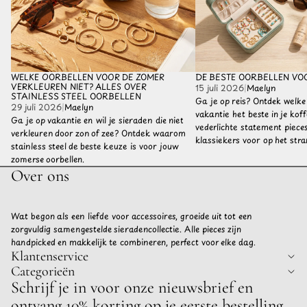
WELKE OORBELLEN VOOR DE ZOMER
DE BESTE OORBELLEN VO
VERKLEUREN NIET? ALLES OVER
15 juli 2026
|
Maelyn
STAINLESS STEEL OORBELLEN
Ga je op reis? Ontdek welke
29 juli 2026
|
Maelyn
vakantie het beste in je kof
Ga je op vakantie en wil je sieraden die niet
vederlichte statement pieces 
verkleuren door zon of zee? Ontdek waarom
klassiekers voor op het stra
stainless steel de beste keuze is voor jouw
zomerse oorbellen.
Over ons
Wat begon als een liefde voor accessoires, groeide uit tot een
zorgvuldig samengestelde sieradencollectie. Alle pieces zijn
handpicked en makkelijk te combineren, perfect voor elke dag.
Klantenservice
Categorieën
Privacybeleid
Schrijf je in voor onze nieuwsbrief en
Terugbetalingsbeleid
ontvang 10% korting op je eerste bestelling