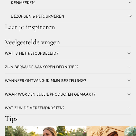
KENMERKEN
BEZORGEN & RETOURNEREN
Laat je inspireren
Veelgestelde vragen
WAT IS HET RETOURBELEID?
ZIJN BEPAALDE AANKOPEN DEFINITIEF?
WANNEER ONTVANG IK MIJN BESTELLING?
WAAR WORDEN JULLIE PRODUCTEN GEMAAKT?
WAT ZIJN DE VERZENDKOSTEN?
Tips
Dé trend van 2026: Hoe draag je een
Welke oorbellen voor de zom
gekleurde kralenketting deze zomer?
niet? Alles over stainless st