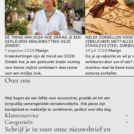
DÉ TREND VAN 2026: HOE DRAAG JE EEN
WELKE OORBELLEN VOOR 
GEKLEURDE KRALENKETTING DEZE
VERKLEUREN NIET? ALLES
ZOMER?
STAINLESS STEEL OORBE
7 augustus 2026
|
Maelyn
29 juli 2026
|
Maelyn
Kralenkettingen zijn dé trend van 2026!
Ga je op vakantie en wil je s
Ontdek hoe je een gekleurde kralen ketting
verkleuren door zon of zee
voor dames stijlvol combineert deze zomer
stainless steel de beste keu
voor een vrolijke look.
zomerse oorbellen.
Over ons
Wat begon als een liefde voor accessoires, groeide uit tot een
zorgvuldig samengestelde sieradencollectie. Alle pieces zijn
handpicked en makkelijk te combineren, perfect voor elke dag.
Klantenservice
Categorieën
Privacybeleid
Schrijf je in voor onze nieuwsbrief en
Terugbetalingsbeleid