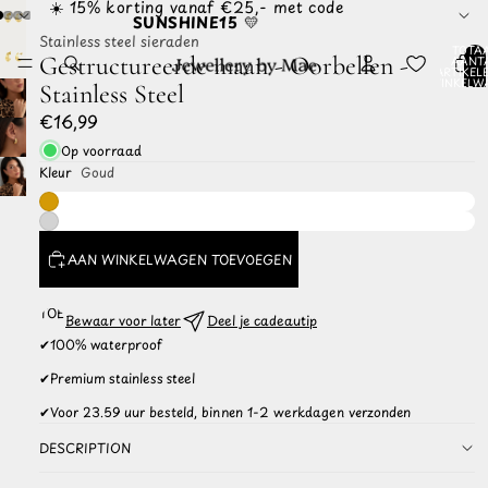
☀️ 15% korting vanaf €25,- met code
SUNSHINE15
💛
Stainless steel sieraden
TOTA
Gestructureerde maan - Oorbellen -
AANT
ARTIKELE
WINKELW
Stainless Steel
0
€16,99
Op voorraad
Kleur
Goud
AAN WINKELWAGEN TOEVOEGEN
TOEVOEGEN
Bewaar voor later
Deel je cadeautip
AAN
✔
100% waterproof
WISHLIST
✔
Premium stainless steel
✔
Voor 23.59 uur besteld, binnen 1-2 werkdagen verzonden
DESCRIPTION