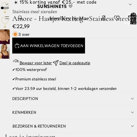
☀️ 15% korting vanaf €25,- met code
SUNSHINE15
💛
Stainless steel sieraden
TOTA
Amore - Hartjes Ketting - Stainless Steel
AANT
ARTIKELE
WINKELW
€22,99
0
3 over
AAN WINKELWAGEN TOEVOEGEN
TOEVOEGEN
Bewaar voor later
Deel je cadeautip
AAN
✔
100% waterproof
WISHLIST
✔
Premium stainless steel
✔
Voor 23.59 uur besteld, binnen 1-2 werkdagen verzonden
DESCRIPTION
KENMERKEN
BEZORGEN & RETOURNEREN
Laat je inspireren