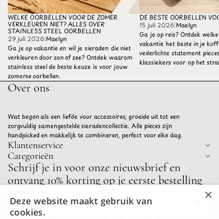
WELKE OORBELLEN VOOR DE ZOMER
DE BESTE OORBELLEN VO
VERKLEUREN NIET? ALLES OVER
15 juli 2026
|
Maelyn
STAINLESS STEEL OORBELLEN
Ga je op reis? Ontdek welke
29 juli 2026
|
Maelyn
vakantie het beste in je kof
Ga je op vakantie en wil je sieraden die niet
vederlichte statement pieces 
verkleuren door zon of zee? Ontdek waarom
klassiekers voor op het stra
stainless steel de beste keuze is voor jouw
zomerse oorbellen.
Over ons
Wat begon als een liefde voor accessoires, groeide uit tot een
zorgvuldig samengestelde sieradencollectie. Alle pieces zijn
handpicked en makkelijk te combineren, perfect voor elke dag.
Klantenservice
Categorieën
Privacybeleid
Schrijf je in voor onze nieuwsbrief en
Terugbetalingsbeleid
ontvang 10% korting op je eerste bestelling
Algemene voorwaarden
×
E-mail
Verzendbeleid
Deze website maakt gebruik van
Contactgegevens
cookies.